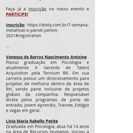
Faça já a
Inscrição
no nosso evento e
PARTICIPE!
Inscrição
:
https://doity.com.br/7-semana-
metalmat-e-painel-pemm-
2021#registration
--
Vanessa de Barros Nascimento Antoine
Possui graduação em Psicologia e
atualmente é Gerente de Talent
Acquisition pela Ternium BR. Em sua
carreira possui um direcionamento para
projetos de melhoria dentro da área de
RH, sendo parte inclusive de projetos
globais da companhia. Responsável
direta pelos programas de porta de
entrada; Jovem Aprendiz, Trainee, Estágio
e vagas em geral.
Lívia Maria Rabello Petite
Graduada em Psicologia, atua há 14 anos
na área de Recursos Humanos. Iniciou a