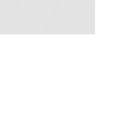
Comissão organizadora
7ª Semana Metalmat e Painel PEMM
2021
Prof. João Marcos Alcoforado Rebello