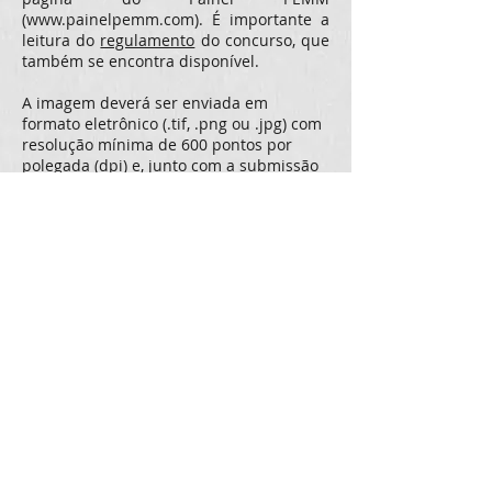
(
www.painelpemm.com
). É importante a
leitura do
regulamento
do concurso, que
também se encontra disponível.
A imagem deverá ser enviada em
formato eletrônico (.tif, .png ou .jpg) com
resolução mínima de 600 pontos por
polegada (dpi) e, junto com a submissão
da imagem, as seguintes informações
devem ser providas:
Nome do aluno e do orientador;
Linha de pesquisa;
Título da imagem;
Descrição da imagem obtida;
Técnica e equipamento utilizados para
obtê-la;
Relação com a linha de pesquisa
realizada;
Não deixem de participar!
© 2023 por Departamento