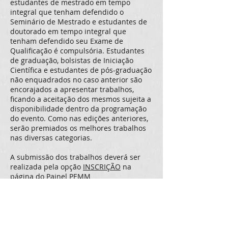
estudantes de mestrado em tempo
integral que tenham defendido o
Seminário de Mestrado e estudantes de
doutorado em tempo integral que
tenham defendido seu Exame de
Qualificação é compulsória. Estudantes
de graduação, bolsistas de Iniciação
Científica e estudantes de pós-graduação
não enquadrados no caso anterior são
encorajados a apresentar trabalhos,
ficando a aceitação dos mesmos sujeita a
disponibilidade dentro da programação
do evento. Como nas edições anteriores,
serão premiados os melhores trabalhos
nas diversas categorias.
A submissão dos trabalhos deverá ser
realizada pela opção
INSCRIÇÃO
na
página do Painel PEMM
(
www.semanametalmat.org
). O modelo
do trabalho também se encontra
disponível para
download
no site do
evento.