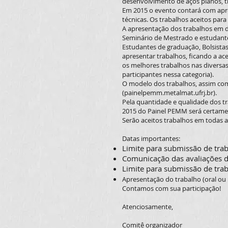
desenvolvimento de aços planos, 
Em 2015 o evento contará com apres
técnicas. Os trabalhos aceitos par
A apresentação dos trabalhos em 
Seminário de Mestrado e estudant
Estudantes de graduação, Bolsista
apresentar trabalhos, ficando a a
os melhores trabalhos nas diversa
participantes nessa categoria).
O modelo dos trabalhos, assim com
(painelpemm.metalmat.ufrj.br).
Pela quantidade e qualidade dos tr
2015 do Painel PEMM será certame
Serão aceitos trabalhos em todas a
Datas importantes:
Limite para submissão de trab
Comunicação das avaliações do
Limite para submissão de trab
Apresentação do trabalho (oral ou 
Contamos com sua participação!
Atenciosamente,
Comitê organizador