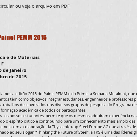
circular ou veja o arquivo em PDF.
Painel PEMM 2015
ca e de Materiais
 F
o de Janeiro
bro de 2015
iamos a edição 2015 do Painel PEMM e da Primeira Semana Metalmat, que oc
ntos têm como objetivos integrar estudantes, engenheiros e professores pa
 os trabalhos desenvolvidos nos diversos grupos de pesquisa do Programa de
 formação acadêmica de todos os participantes.
ra os nossos estudantes, permite que os mesmos adquiram experiência na 
ando o espírito crítico e contribuindo para um conhecimento mais amplo 
emos com a colaboração da ThyssenKrupp Steel Europe AG que através de 
hado ao seu slogan “Thinking the Future of Steel”, a TKS é uma das líderes g