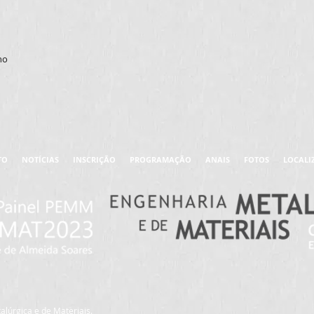
ho
TO
NOTÍCIAS
INSCRIÇÃO
PROGRAMAÇÃO
ANAIS
FOTOS
LOCALI
lúrgica e de Materiais.