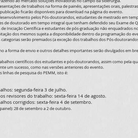
trazendo ao mercado soluções inovadoras no campo da siderurgia.
entações de trabalhos na forma de painéis, apresentações orais, palestras 
a publicação ficarão disponíveis para download na página do evento.
desenvolvimento pelos Pós-doutorandos, estudantes de mestrado em temp
es de doutorado em tempo integral que tenham defendido seu Exame de Qu
s de Iniciação Científica e estudantes de pós-graduação não enquadrados no
ceitação dos mesmos sujeita a disponibilidade dentro da programação do ev
s categorias serão premiados (a exceção dos trabalhos dos Pós-doutorando
o a forma de envio e outros detalhes importantes serão divulgados em bre
abalhos científicos dos estudantes e pós-doutorandos, assim como pela qua
nte um sucesso, como nas versões anteriores do evento.
s linhas de pesquisa do PEMM, isto é:
alhos: segunda-feira 3 de julho.
s revisores do trabalho: sexta-feira 14 de agosto.
alhos corrigidos: sexta-feira 4 de setembro.
painel): 28 de setembro a 2 de outubro.