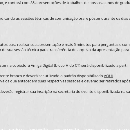
unho, e contará com 85 apresentações de trabalhos de nossos alunos de gra
ndicando as sessões técnicas de comunicação oral e pôster durante os dias 
tos para realizar sua apresentação e mais 5 minutos para perguntas e come
io de sua sessão técnica para transferência do arquivo da apresentação par
er na copiadora Amiga Digital (bloco H do CT) será disponibilizado a partir 
ente branco e deverá ser utilizado o padrão disponibilizado
AQUI
rvalos que antecedem suas respectivas sessões e deverão ser retirados apó
verão registrar sua inscrição na secretaria do evento disponibilizada na sa
TO
NOTÍCIAS
INSCRIÇÃO
PROGRAMAÇÃO
ANAIS
FOTOS
LOCALI