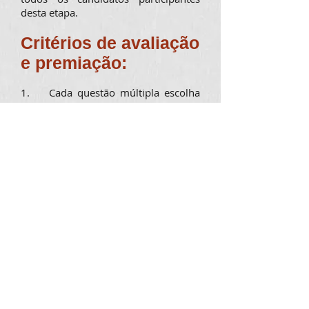
desta etapa.
Critérios de avaliação
e premiação:
1. Cada questão múltipla escolha
valerá 1 (um) ponto no somatório da
nota de cada etapa.
2. Os 15 melhores colocados na 1ª
etapa serão selecionados para a 2ª
etapa, de acordo com a pontuação
geral.
3. Os 5 melhores colocados na 2ª
etapa serão selecionados para a
etapa final, de acordo com a
pontuação geral da segunda fase.
4. Como critério de desempate na
2ª etapa, será utilizada a pontuação
da 1ª etapa;
5. Serão eliminados os
participantes que obtiverem menos